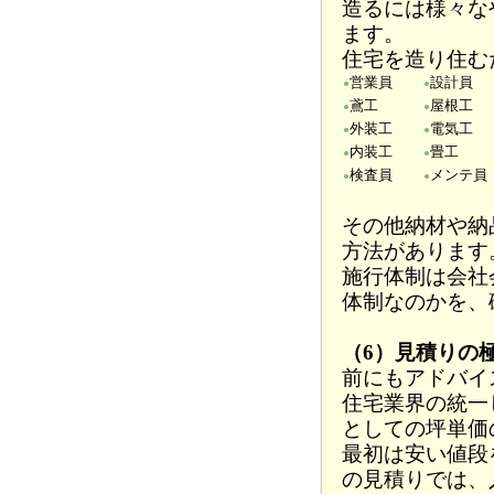
造るには様々な
ます。
住宅を造り住む
営業員
設計員
●
●
鳶工
屋根工
●
●
外装工
電気工
●
●
内装工
畳工
●
●
検査員
メンテ員
●
●
その他納材や納
方法があります
施行体制は会社
体制なのかを、
（6）見積りの
前にもアドバイ
住宅業界の統一
としての坪単価
最初は安い値段
の見積りでは、