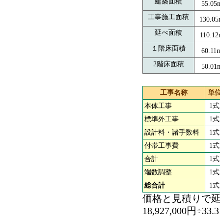
建築面積
55.05
工事施工面積
130.0
延べ面積
110.1
１階床面積
60.11
2階床面積
50.01
工事名称
単
本体工事
1式
標準外工事
1式
設計料・諸手数料
1式
付帯工事費
1式
合計
1式
端数調整
1式
総合計
1式
価格と見積りで
18,927,000円÷33