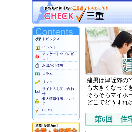
トピックス
イベント
アンケートdeプレゼ
ント
お出かけ体験
コラム
建男は津近郊の2
リンク
も大きくなって
サイトのお問い合わ
せ
そろそろマイホ
個人情報保護につい
どこでどうすれ
て
HOME
第6回 住