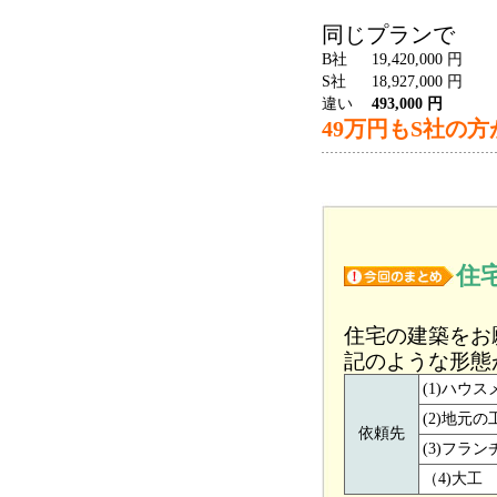
同じプランで
B社
19,420,000 円
S社
18,927,000 円
違い
493,000 円
49万円もS社の
住
住宅の建築をお
記のような形態
(1)ハウ
(2)地元
依頼先
(3)フラ
（4)大工