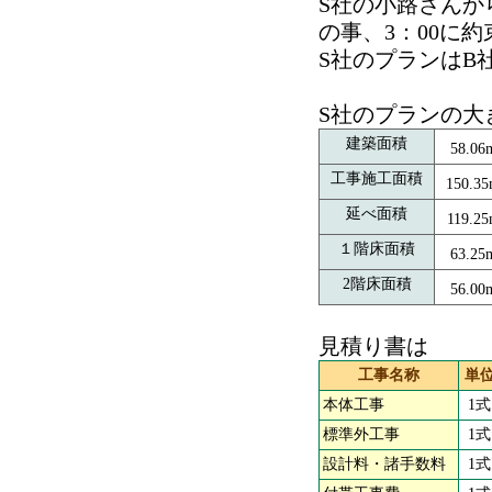
S社の小路さんか
の事、3：00に
S社のプランはB
S社のプランの大
建築面積
58.06
工事施工面積
150.3
延べ面積
119.2
１階床面積
63.25
2階床面積
56.00
見積り書は
工事名称
単
本体工事
1式
標準外工事
1式
設計料・諸手数料
1式