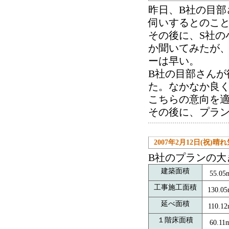
昨日、B社の目
伺いするとのこ
その後に、S社の
か聞いてみたが、
ーは早い。
B社の目部さんが
た。なかなか良
こちらの意向を
その後に、プラ
2007年2月12日(祝)晴
B社のプランの大
建築面積
55.05
工事施工面積
130.0
延べ面積
110.1
１階床面積
60.11