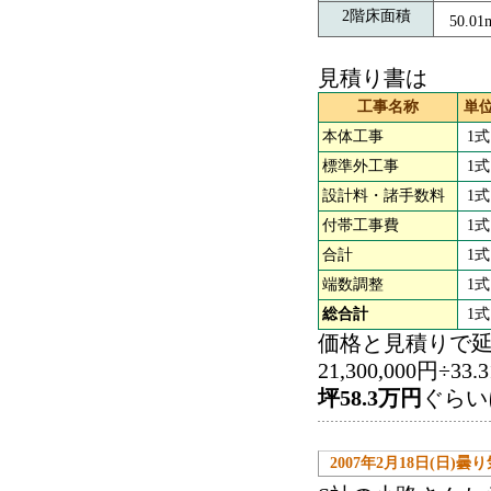
2階床面積
50.01
見積り書は
工事名称
単
本体工事
1式
標準外工事
1式
設計料・諸手数料
1式
付帯工事費
1式
合計
1式
端数調整
1式
総合計
1式
価格と見積りで
21,300,000円÷33
坪58.3万円
ぐらい
2007年2月18日(日)曇