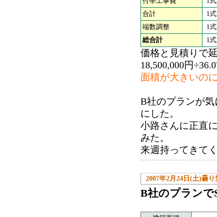
付帯工事費
1式
合計
1式
端数調整
1式
総合計
1式
価格と見積りで
18,500,000円÷36
面積が大きいの
B社のプランが気
にした。
小路さんに正直
みた。
来週持ってきて
2007年2月24日(土)曇
B社のプランで