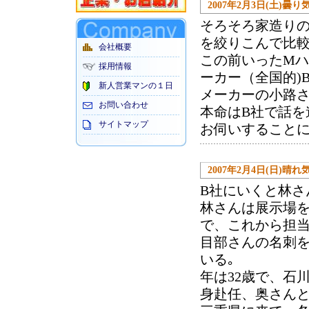
2007年2月3日(土)曇り
そろそろ家造り
を絞りこんで比
会社概要
この前いったM
採用情報
ーカー（全国的)
新人営業マンの１日
メーカーの小路
お問い合わせ
本命はB社で話
サイトマップ
お伺いすること
2007年2月4日(日)晴れ
B社にいくと林さ
林さんは展示場
で、これから担
目部さんの名刺
いる｡
年は32歳で、石
身赴任、奥さん