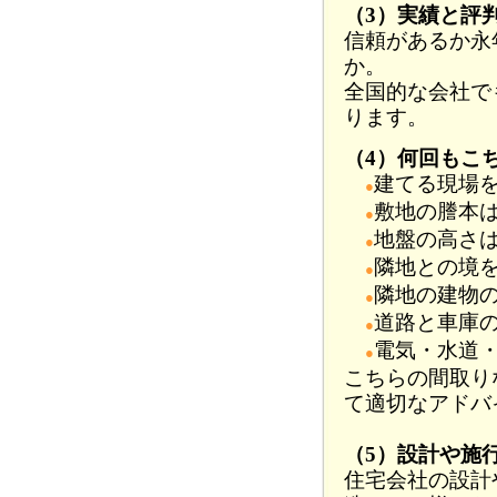
（3）実績と評
信頼があるか永
か。
全国的な会社で
ります。
（4）何回もこ
建てる現場
●
敷地の謄本
●
地盤の高さ
●
隣地との境
●
隣地の建物
●
道路と車庫
●
電気・水道
●
こちらの間取り
て適切なアドバ
（5）設計や施
住宅会社の設計