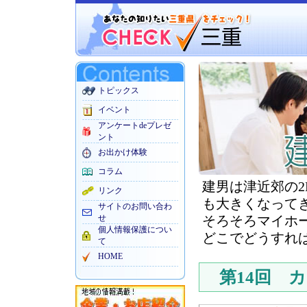
トピックス
イベント
アンケートdeプレゼ
ント
お出かけ体験
コラム
建男は津近郊の2
リンク
も大きくなって
サイトのお問い合わ
せ
そろそろマイホ
個人情報保護につい
どこでどうすれ
て
HOME
第14回 カ