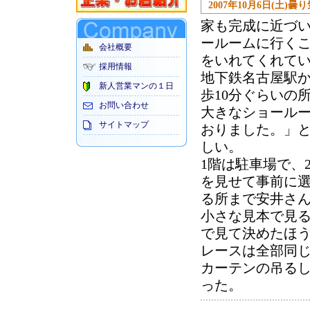
2007年10月6日(土)曇
家も完成に近づ
ールームに行くこ
会社概要
をいれてくれて
採用情報
地下鉄名古屋駅
新人営業マンの１日
歩10分ぐらいの
お問い合わせ
大きなショール
サイトマップ
おりました。」
しい。
1階は駐車場で、
を見せて事前に
る所まで安井さ
小さな見本で見
で見て決めたほ
レースは全部同じ
カーテンの吊る
った。