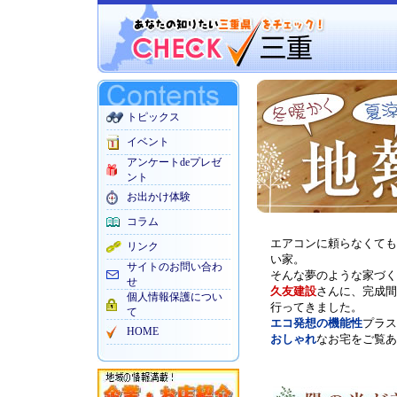
トピックス
イベント
アンケートdeプレゼ
ント
お出かけ体験
コラム
エアコンに頼らなくても
リンク
い家。
サイトのお問い合わ
そんな夢のような家づく
せ
久友建設
さんに、完成間
個人情報保護につい
行ってきました。
て
エコ発想の機能性
プラス
HOME
おしゃれ
なお宅をご覧あ