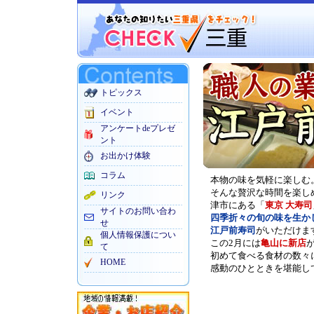
トピックス
イベント
アンケートdeプレゼ
ント
お出かけ体験
コラム
本物の味を気軽に楽しむ
そんな贅沢な時間を楽し
リンク
津市にある「
東京 大寿司
サイトのお問い合わ
四季折々の旬の味を生か
せ
江戸前寿司
がいただけま
個人情報保護につい
この2月には
亀山に新店
て
初めて食べる食材の数々
HOME
感動のひとときを堪能し