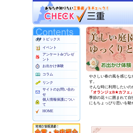
トピックス
イベント
アンケートdeプレゼ
ント
お出かけ体験
コラム
やさしい春の風を感じな
す。
リンク
そんな時に利用したいの
サイトのお問い合わ
「オランジェB★カフェ
せ
季節の花々に囲まれて自
個人情報保護につい
にもちょっぴり思いを馳
て
HOME