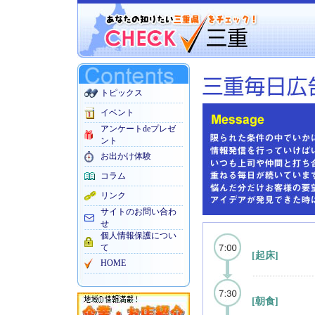
トピックス
イベント
アンケートdeプレゼ
ント
お出かけ体験
コラム
リンク
サイトのお問い合わ
せ
個人情報保護につい
て
[起床]
HOME
[朝食]