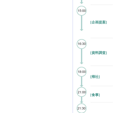
[企画提案]
[資料調査]
[帰社]
[食事]